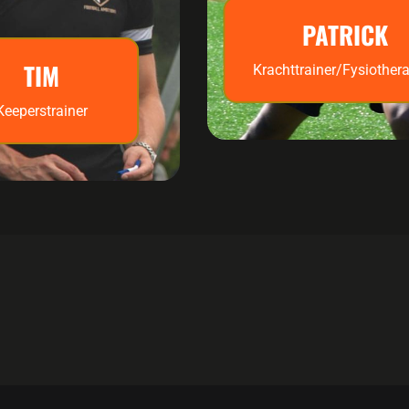
PATRICK
TIM
Krachttrainer/Fysiother
Keeperstrainer