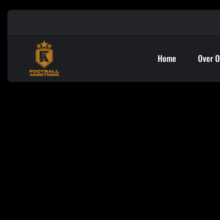
Home
Over O